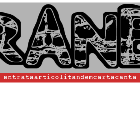
entrata
articoli
tandem
cartacanta