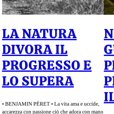
LA NATURA
N
DIVORA IL
G
PROGRESSO E
P
LO SUPERA
P
I
• BENJAMIN PÉRET • La vita ama e uccide,
accarezza con passione ciò che adora con mano